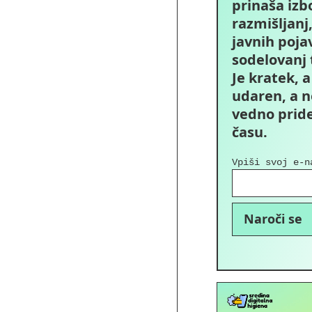
prinaša izb
razmišljanj
javnih pojav
sodelovanj t
Je kratek, 
udaren, a ne
vedno prid
času.
Vpiši svoj e-n
Naroči se