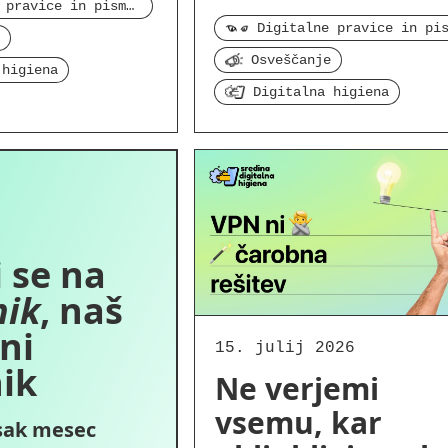
Digitalne pravice in pismenost
Osveščanje
 higiena
Digitalna higiena
 se na
nik
, naš
ni
15. julij 2026
ik
Ne verjemi
vsemu, kar
sak mesec