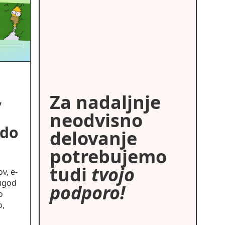
,
Za nadaljnje
neodvisno
odo
delovanje
potrebujemo
tudi
tvojo
v, e-
rugod
podporo!
o
o,