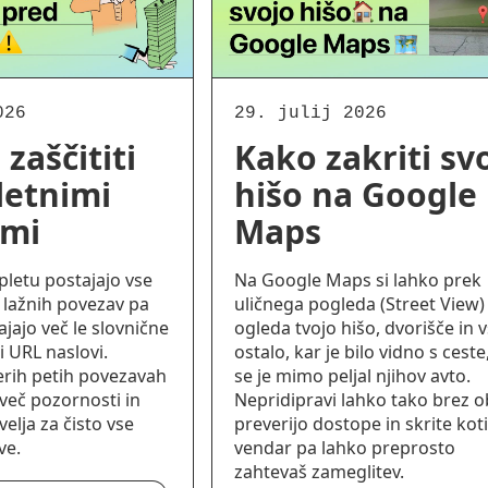
026
29. julij 2026
zaščititi
Kako zakriti sv
letnimi
hišo na Google
ami
Maps
pletu postajajo vse
Na Google Maps si lahko prek
i, lažnih povezav pa
uličnega pogleda (Street View)
ajajo več le slovnične
ogleda tvojo hišo, dvorišče in 
 URL naslovi.
ostalo, kar je bilo vidno s ceste
terih petih povezavah
se je mimo peljal njihov avto.
več pozornosti in
Nepridipravi lahko tako brez o
elja za čisto vse
preverijo dostope in skrite kot
ve.
vendar pa lahko preprosto
zahtevaš zameglitev.