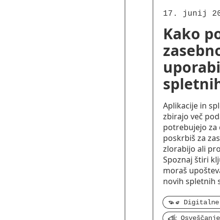
17. junij 2
Kako po
zasebno
uporabi
spletni
Aplikacije in s
zbirajo več pod
potrebujejo za 
poskrbiš za za
zlorabijo ali pr
Spoznaj štiri kl
moraš upoštev
novih spletnih s
Osveščanje