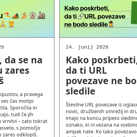
26
24. junij 2026
, da se na
Kako poskrbeti
 zares
da ti URL
š
povezave ne b
sledile
dopustov, a pravega
e ves čas motijo
Številne URL povezave iz oglaso
ila. Sporočila in
novic, družbenih omrežij in d
ajo, tudi če jih
imajo na koncu pripeto slediln
 vrnitvi – zato tokrat
oznako, ki ni vezana na vsebin
asvete, s pomočjo
ampak nate. Ko tako povezavo
o zares odklopiš.