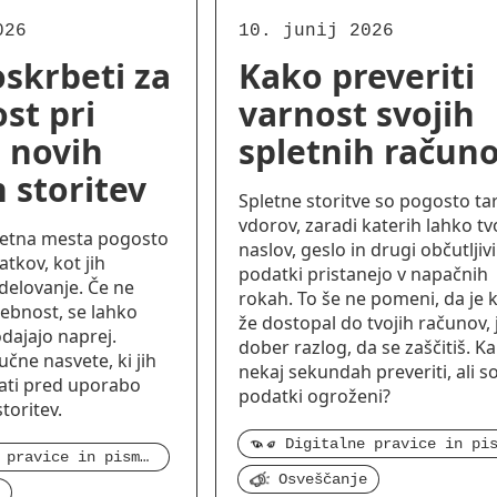
026
10. junij 2026
skrbeti za
Kako preveriti
st pri
varnost svojih
 novih
spletnih račun
h storitev
Spletne storitve so pogosto ta
vdorov, zaradi katerih lahko tvo
pletna mesta pogosto
naslov, geslo in drugi občutljivi
atkov, kot jih
podatki pristanejo v napačnih
delovanje. Če ne
rokah. To še ne pomeni, da je 
sebnost, se lahko
že dostopal do tvojih računov, 
odajajo naprej.
dober razlog, da se zaščitiš. K
jučne nasvete, ki jih
nekaj sekundah preveriti, ali so
ati pred uporabo
podatki ogroženi?
toritev.
Digitalne pravice in pismenost
Osveščanje