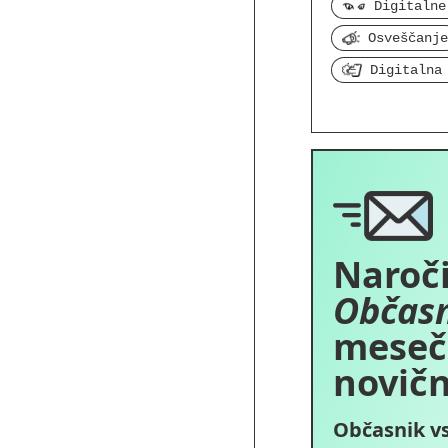
Osveščanje
Digitalna
Naroči
Občas
meseč
novičn
Občasnik v