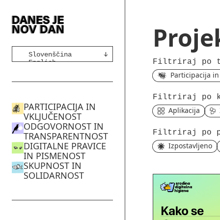
Proje
🇸🇮 Slovenščina
Filtriraj po 
🇬🇧 English
Participacija i
Filtriraj po 
PARTICIPACIJA IN
Aplikacija
VKLJUČENOST
ODGOVORNOST IN
Filtriraj po 
TRANSPARENTNOST
DIGITALNE PRAVICE
Izpostavljeno
IN PISMENOST
SKUPNOST IN
SOLIDARNOST