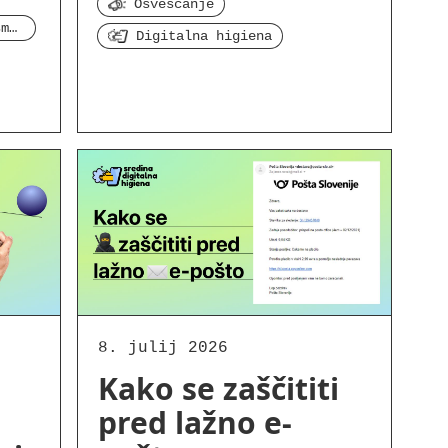
Osveščanje
Digitalne pravice in pismenost
Digitalna higiena
8. julij 2026
Kako se zaščititi
pred lažno e-