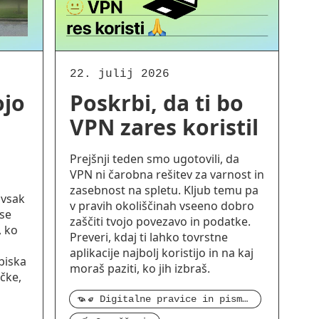
22. julij 2026
ojo
Poskrbi, da ti bo
VPN zares koristil
Prejšnji teden smo ugotovili, da
VPN ni čarobna rešitev za varnost in
zasebnost na spletu. Kljub temu pa
 vsak
v pravih okoliščinah vseeno dobro
vse
zaščiti tvojo povezavo in podatke.
, ko
Preveri, kdaj ti lahko tovrstne
aplikacije najbolj koristijo in na kaj
biska
moraš paziti, ko jih izbraš.
ičke,
Digitalne pravice in pismenost