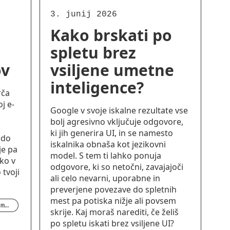
3. junij 2026
Kako brskati po
spletu brez
ov
vsiljene umetne
inteligence?
rča
j e-
Google v svoje iskalne rezultate vse
bolj agresivno vključuje odgovore,
ki jih generira UI, in se namesto
kdo
iskalnika obnaša kot jezikovni
je pa
model. S tem ti lahko ponuja
ako v
odgovore, ki so netočni, zavajajoči
 tvoji
ali celo nevarni, uporabne in
preverjene povezave do spletnih
mest pa potiska nižje ali povsem
Digitalne pravice in pismenost
skrije. Kaj moraš narediti, če želiš
po spletu iskati brez vsiljene UI?