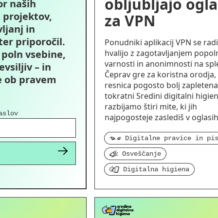
obljubljajo ogla
or naših
, projektov,
za VPN
ljanj in
er priporočil.
Ponudniki aplikacij VPN se radi
a poln vsebine,
hvalijo z zagotavljanjem popol
varnosti in anonimnosti na spl
vsiljiv – in
Čeprav gre za koristna orodja, 
e ob pravem
resnica pogosto bolj zapletena
tokratni Sredini digitalni higien
razbijamo štiri mite, ki jih
aslov
najpogosteje zaslediš v oglasih
Osveščanje
Digitalna higiena