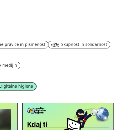
ne pravice in pismenost
Skupnost in solidarnost
V medijih
Digitalna higiena