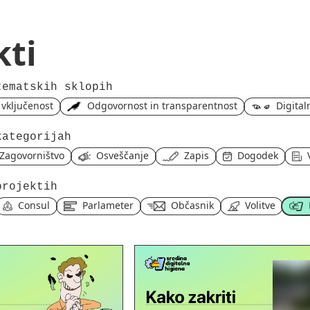
kti
tematskih sklopih
n vključenost
Odgovornost in transparentnost
Digital
kategorijah
Zagovorništvo
Osveščanje
Zapis
Dogodek
projektih
Consul
Parlameter
Občasnik
Volitve