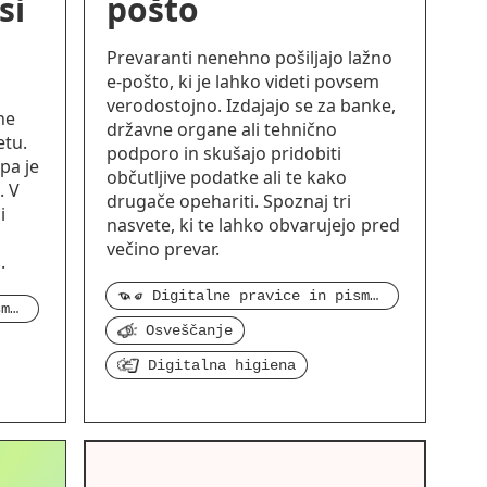
si
pošto
Prevaranti nenehno pošiljajo lažno
e-pošto, ki je lahko videti povsem
verodostojno. Izdajajo se za banke,
ne
državne organe ali tehnično
etu.
podporo in skušajo pridobiti
pa je
občutljive podatke ali te kako
. V
drugače opehariti. Spoznaj tri
i
nasvete, ki te lahko obvarujejo pred
večino prevar.
.
Digitalne pravice in pismenost
Digitalne pravice in pismenost
Osveščanje
Digitalna higiena