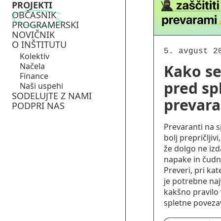
PROJEKTI
OBČASNIK
PROGRAMERSKI
NOVIČNIK
O INŠTITUTU
5. avgust 2
Kolektiv
Načela
Kako se 
Finance
pred sp
Naši uspehi
SODELUJTE Z NAMI
prevar
PODPRI NAS
Prevaranti na s
bolj prepričljiv
že dolgo ne izd
napake in čudni
Preveri, pri ka
je potrebne naj
kakšno pravilo v
spletne poveza