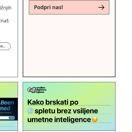
Podpri nas!
ižnjih
znaš
Digitalne pravice in pismenost