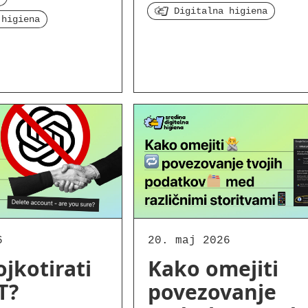
Digitalna higiena
 higiena
6
20. maj 2026
ojkotirati
Kako omejiti
T?
povezovanje