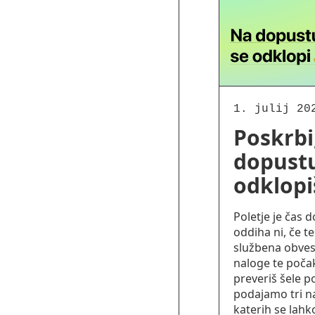
1. julij 20
Poskrbi
dopustu
odklopi
Poletje je čas 
oddiha ni, če t
službena obvest
naloge te počak
preveriš šele po
podajamo tri n
katerih se lahk