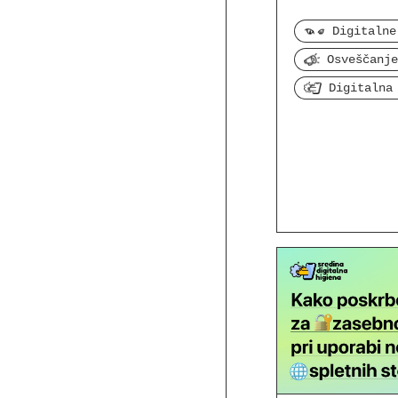
Osveščanje
Digitalna