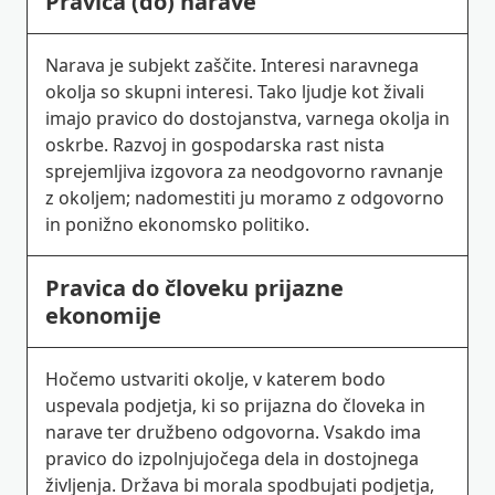
Pravica (do) narave
Narava je subjekt zaščite. Interesi naravnega
okolja so skupni interesi. Tako ljudje kot živali
imajo pravico do dostojanstva, varnega okolja in
oskrbe. Razvoj in gospodarska rast nista
sprejemljiva izgovora za neodgovorno ravnanje
z okoljem; nadomestiti ju moramo z odgovorno
in ponižno ekonomsko politiko.
Pravica do človeku prijazne
ekonomije
Hočemo ustvariti okolje, v katerem bodo
uspevala podjetja, ki so prijazna do človeka in
narave ter družbeno odgovorna. Vsakdo ima
pravico do izpolnjujočega dela in dostojnega
življenja. Država bi morala spodbujati podjetja,