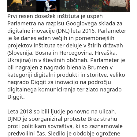
Prvi resen dosežek inštituta je uspeh
Parlametra na razpisu Googlovega sklada za
digitalne inovacije (DNI) leta 2016.
Parlameter
je še danes eden večjih in pomembnejših
projektov inštituta ter deluje v štirih državah
(Slovenija, Bosna in Hercegovina, Hrvaška,
Ukrajina) in v številnih občinah. Parlameter je
bil nagrajen z nagrado bienala Brumen v
kategoriji digitalni produkti in storitve, veliko
nagrado Diggit za inovacijo na področju
digitalnega komuniciranja ter zlato nagrado
Diggit.
Leta 2018 so bili ljudje ponovno na ulicah.
DJND je soorganiziral proteste Brez strahu
proti politikam sovraštva, ki so zaznamovale
predvolilni čas. Sledilo je obdobje ogrožene