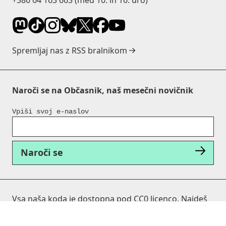
+386 64 163 663
(med 10. in 16. uro)
Spremljaj nas z RSS bralnikom
Naroči se na Občasnik, naš mesečni novičnik
Vpiši svoj e-naslov
Naroči se
Vsa naša koda je dostopna pod CC0 licenco. Najdeš
jo na Githubu
Politika zasebnosti in varstva osebnih podatkov