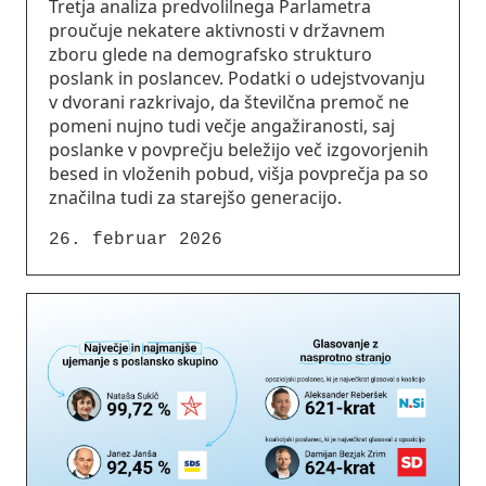
Tretja analiza predvolilnega Parlametra
proučuje nekatere aktivnosti v državnem
zboru glede na demografsko strukturo
poslank in poslancev. Podatki o udejstvovanju
v dvorani razkrivajo, da številčna premoč ne
pomeni nujno tudi večje angažiranosti, saj
poslanke v povprečju beležijo več izgovorjenih
besed in vloženih pobud, višja povprečja pa so
značilna tudi za starejšo generacijo.
26. februar 2026