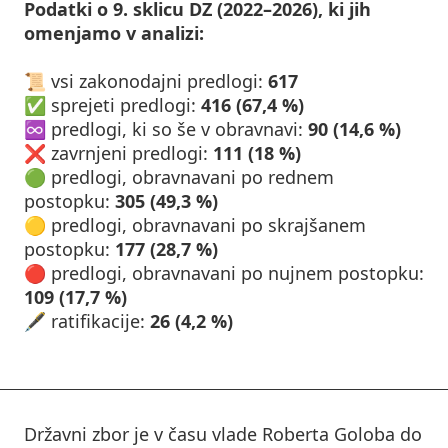
Podatki o 9. sklicu DZ (2022–2026), ki jih
omenjamo v analizi:
📜 vsi zakonodajni predlogi:
617
✅ sprejeti predlogi:
416 (67,4 %)
♾️ predlogi, ki so še v obravnavi:
90 (14,6 %)
❌ zavrnjeni predlogi:
111 (18 %)
🟢 predlogi, obravnavani po rednem
postopku:
305 (49,3 %)
🟡 predlogi, obravnavani po skrajšanem
postopku:
177 (28,7 %)
🔴 predlogi, obravnavani po nujnem postopku:
109 (17,7 %)
🖋️ ratifikacije:
26
(4,2 %)
Državni zbor je v času vlade Roberta Goloba do