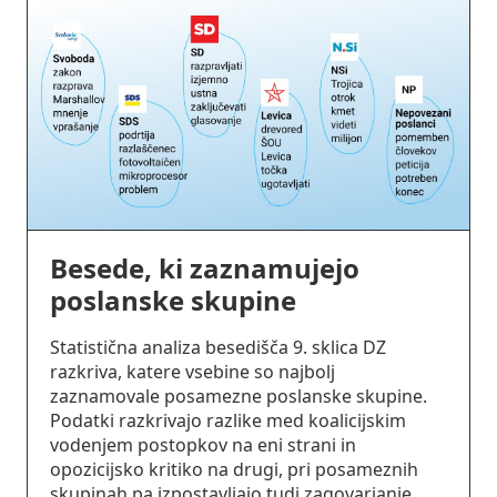
Besede, ki zaznamujejo
poslanske skupine
Statistična analiza besedišča 9. sklica DZ
razkriva, katere vsebine so najbolj
zaznamovale posamezne poslanske skupine.
Podatki razkrivajo razlike med koalicijskim
vodenjem postopkov na eni strani in
opozicijsko kritiko na drugi, pri posameznih
skupinah pa izpostavljajo tudi zagovarjanje