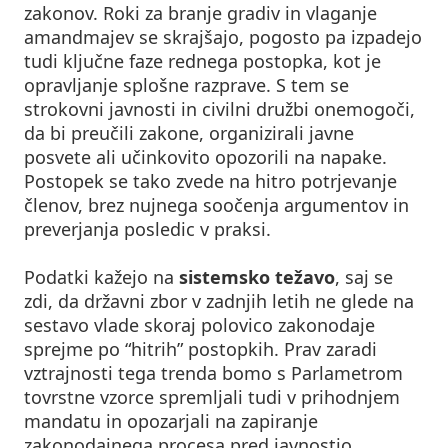
zakonov. Roki za branje gradiv in vlaganje
amandmajev se skrajšajo, pogosto pa izpadejo
tudi ključne faze rednega postopka, kot je
opravljanje splošne razprave. S tem se
strokovni javnosti in civilni družbi onemogoči,
da bi preučili zakone, organizirali javne
posvete ali učinkovito opozorili na napake.
Postopek se tako zvede na hitro potrjevanje
členov, brez nujnega soočenja argumentov in
preverjanja posledic v praksi.
Podatki kažejo na
sistemsko težavo
, saj se
zdi, da državni zbor v zadnjih letih ne glede na
sestavo vlade skoraj polovico zakonodaje
sprejme po “hitrih” postopkih. Prav zaradi
vztrajnosti tega trenda bomo s Parlametrom
tovrstne vzorce spremljali tudi v prihodnjem
mandatu in opozarjali na zapiranje
zakonodajnega procesa pred javnostjo.