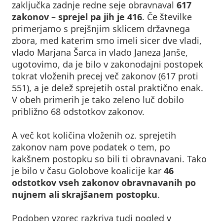
zaključka zadnje redne seje obravnaval
617
zakonov – sprejel pa jih je 416
. Če številke
primerjamo s prejšnjim sklicem državnega
zbora, med katerim smo imeli sicer dve vladi,
vlado Marjana Šarca in vlado Janeza Janše,
ugotovimo, da je bilo v zakonodajni postopek
tokrat vloženih precej več zakonov (617 proti
551), a je delež sprejetih ostal praktično enak.
V obeh primerih je tako zeleno luč dobilo
približno 68 odstotkov zakonov.
A več kot količina vloženih oz. sprejetih
zakonov nam pove podatek o tem, po
kakšnem postopku so bili ti obravnavani. Tako
je bilo v času Golobove koalicije kar
46
odstotkov vseh zakonov obravnavanih po
nujnem ali skrajšanem postopku
.
Podoben vzorec razkriva tudi pogled v