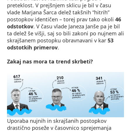
preteklost. V prejšnjem sklicu je bil v času
vlade Marjana Šarca delež takšnih “hitrih”
postopkov identičen – torej prav tako okoli
46
odstotkov
. V času vlade Janeza Janše pa je bil
ta delež še višji, saj so bili zakoni po nujnem ali
skrajšanem postopku obravnavani v kar
53
odstotkih primerov
.
Zakaj nas mora ta trend skrbeti?
Uporaba nujnih in skrajšanih postopkov
drastično poseže v časovnico sprejemanja