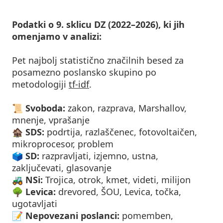
Podatki o 9. sklicu DZ (2022–2026), ki jih
omenjamo v analizi:
Pet najbolj statistično značilnih besed za
posamezno poslansko skupino po
metodologiji
tf-idf
.
📜 Svoboda:
zakon, razprava, Marshallov,
mnenje, vprašanje
🏚️
SDS:
podrtija, razlaščenec, fotovoltaičen,
mikroprocesor, problem
🗳️
SD:
razpravljati, izjemno, ustna,
zaključevati, glasovanje
🚜
NSi:
Trojica, otrok, kmet, videti, milijon
🌳
Levica:
drevored, ŠOU, Levica, točka,
ugotavljati
📝
Nepovezani poslanci:
pomemben,