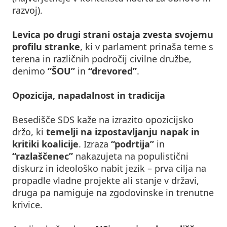
razvoj).
Levica po drugi strani ostaja zvesta svojemu
profilu stranke
, ki v parlament prinaša teme s
terena in različnih področij civilne družbe,
denimo
“ŠOU”
in
“drevored”
.
Opozicija, napadalnost in tradicija
Besedišče SDS kaže na izrazito opozicijsko
držo, ki
temelji na izpostavljanju napak in
kritiki koalicije
. Izraza
“podrtija”
in
“razlaščenec”
nakazujeta na populistični
diskurz in ideološko nabit jezik – prva cilja na
propadle vladne projekte ali stanje v državi,
druga pa namiguje na zgodovinske in trenutne
krivice.