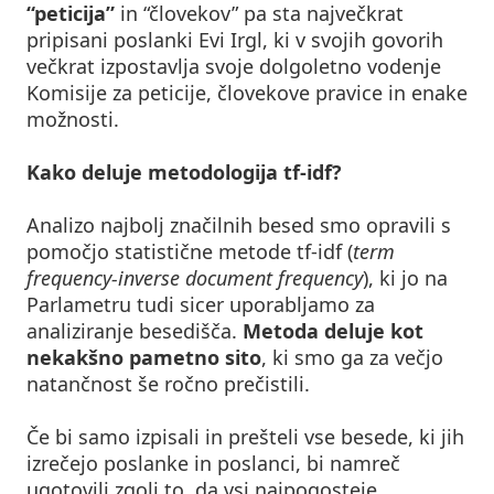
“peticija”
in “človekov” pa sta največkrat
pripisani poslanki Evi Irgl, ki v svojih govorih
večkrat izpostavlja svoje dolgoletno vodenje
Komisije za peticije, človekove pravice in enake
možnosti.
Kako deluje metodologija tf-idf?
Analizo najbolj značilnih besed smo opravili s
pomočjo statistične metode tf-idf (
term
frequency-inverse document frequency
), ki jo na
Parlametru tudi sicer uporabljamo za
analiziranje besedišča.
Metoda deluje kot
nekakšno pametno sito
, ki smo ga za večjo
natančnost še ročno prečistili.
Če bi samo izpisali in prešteli vse besede, ki jih
izrečejo poslanke in poslanci, bi namreč
ugotovili zgolj to, da vsi najpogosteje