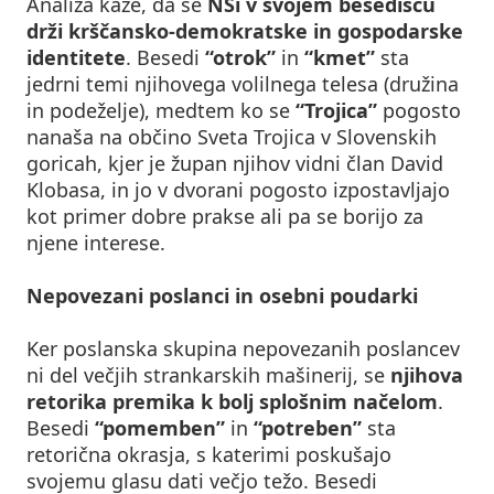
Analiza kaže, da se
NSi v svojem besedišču
drži krščansko-demokratske in gospodarske
identitete
. Besedi
“otrok”
in
“kmet”
sta
jedrni temi njihovega volilnega telesa (družina
in podeželje), medtem ko se
“Trojica”
pogosto
nanaša na občino Sveta Trojica v Slovenskih
goricah, kjer je župan njihov vidni član David
Klobasa, in jo v dvorani pogosto izpostavljajo
kot primer dobre prakse ali pa se borijo za
njene interese.
Nepovezani poslanci in osebni poudarki
Ker poslanska skupina nepovezanih poslancev
ni del večjih strankarskih mašinerij, se
njihova
retorika premika k bolj splošnim načelom
.
Besedi
“pomemben”
in
“potreben”
sta
retorična okrasja, s katerimi poskušajo
svojemu glasu dati večjo težo. Besedi