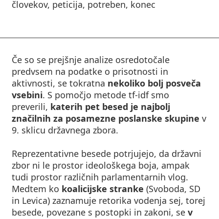
človekov, peticija, potreben, konec
Če so se prejšnje analize osredotočale
predvsem na podatke o prisotnosti in
aktivnosti, se tokratna
nekoliko bolj posveča
vsebini
. S pomočjo metode tf-idf smo
preverili,
katerih pet besed je najbolj
značilnih za posamezne poslanske skupine
v
9. sklicu državnega zbora.
Reprezentativne besede potrjujejo, da državni
zbor ni le prostor ideološkega boja, ampak
tudi prostor različnih parlamentarnih vlog.
Medtem ko
koalicijske stranke
(Svoboda, SD
in Levica) zaznamuje retorika vodenja sej, torej
besede, povezane s postopki in zakoni, se
v