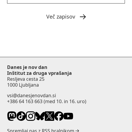
Več zapisov
Danes je nov dan
Inštitut za druga vprašanja
Resljeva cesta 25
1000 Ljubljana
vsi@danesjenovdan.si
+386 64 163 663
(med 10. in 16. uro)
Spremljaj nas z RSS bralnikom