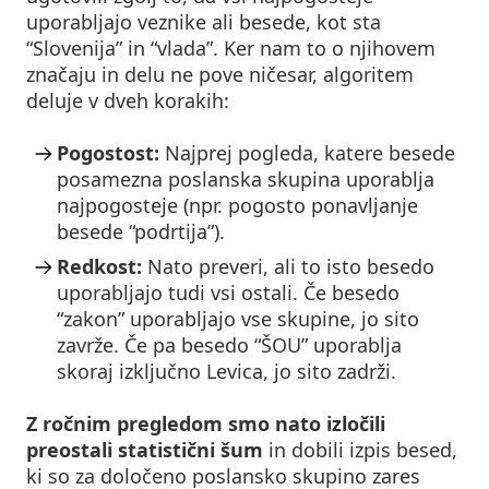
uporabljajo veznike ali besede, kot sta
“Slovenija” in “vlada”. Ker nam to o njihovem
značaju in delu ne pove ničesar, algoritem
deluje v dveh korakih:
Pogostost:
Najprej pogleda, katere besede
posamezna poslanska skupina uporablja
najpogosteje (npr. pogosto ponavljanje
besede “podrtija”).
Redkost:
Nato preveri, ali to isto besedo
uporabljajo tudi vsi ostali. Če besedo
“zakon” uporabljajo vse skupine, jo sito
zavrže. Če pa besedo “ŠOU” uporablja
skoraj izključno Levica, jo sito zadrži.
Z ročnim pregledom smo nato izločili
preostali statistični šum
in dobili izpis besed,
ki so za določeno poslansko skupino zares