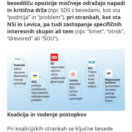
besedišču opozicije močneje odražajo napadi
in kritična drža
(npr. SDS z besedami, kot sta
“podrtija” in “problem”),
pri strankah, kot sta
NSi in Levica, pa tudi zastopanje specifičnih
interesnih skupin ali tem
(npr. “kmet”, “otrok”,
“drevored” ali “ŠOU”).
Koalicija in vodenje postopkov
Pri koalicijskih strankah se ključne besede