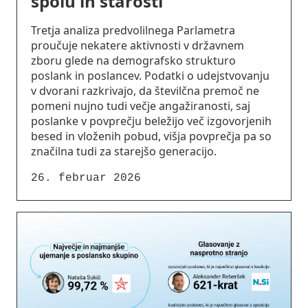
spolu in starosti
Tretja analiza predvolilnega Parlametra
proučuje nekatere aktivnosti v državnem
zboru glede na demografsko strukturo
poslank in poslancev. Podatki o udejstvovanju
v dvorani razkrivajo, da številčna premoč ne
pomeni nujno tudi večje angažiranosti, saj
poslanke v povprečju beležijo več izgovorjenih
besed in vloženih pobud, višja povprečja pa so
značilna tudi za starejšo generacijo.
26. februar 2026