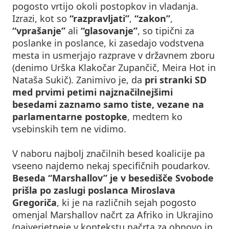
pogosto vrtijo okoli postopkov in vladanja.
Izrazi, kot so
“razpravljati”
,
“zakon”
,
“vprašanje”
ali
“glasovanje”
, so tipični za
poslanke in poslance, ki zasedajo vodstvena
mesta in usmerjajo razprave v državnem zboru
(denimo Urška Klakočar Zupančič, Meira Hot in
Nataša Sukič). Zanimivo je, da
pri stranki SD
med prvimi petimi najznačilnejšimi
besedami zaznamo samo tiste, vezane na
parlamentarne postopke
, medtem ko
vsebinskih tem ne vidimo.
V naboru najbolj značilnih besed koalicije pa
vseeno najdemo nekaj specifičnih poudarkov.
Beseda “Marshallov” je v besedišče Svobode
prišla po zaslugi poslanca Miroslava
Gregoriča
, ki je na različnih sejah pogosto
omenjal Marshallov načrt za Afriko in Ukrajino
(najverjetneje v kontekstu načrta za obnovo in