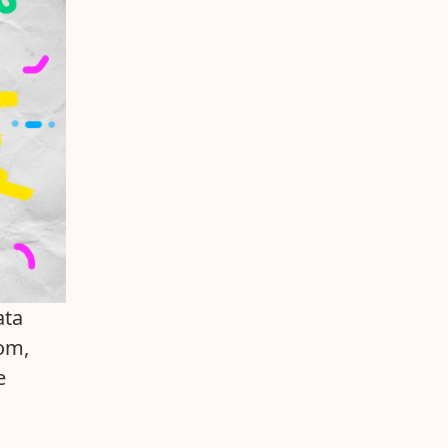
ata
lom,
e