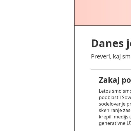
Danes j
Preveri, kaj s
Zakaj po
Letos smo smo 
pooblastil Sove
sodelovanje pr
skeniranje zase
krepili medijs
generativne UI