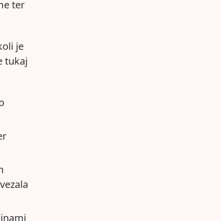
me ter
oli je
 tukaj
o
er
m
avezala
binami