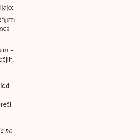
ljajo;
žnjimi
anca
jem –
očjih,
plod
reči
jo na