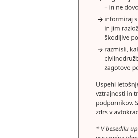
– in ne dovo
informiraj s
in jim razlo
škodljive po
razmisli, k
civilnodružb
zagotovo po
Uspehi letošnj
vztrajnosti in 
podpornikov. 
zdrs v avtokrac
* V besedilu u
vse spolne ident