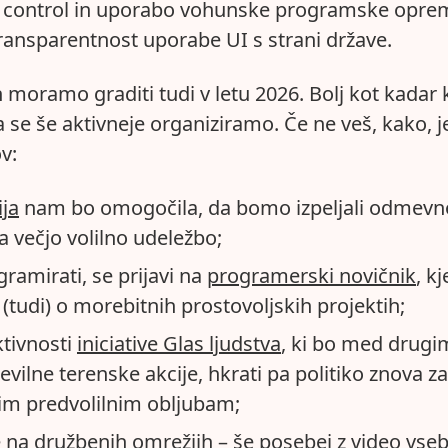
t control in uporabo vohunske programske opre
transparentnost uporabe UI s strani države.
moramo graditi tudi v letu 2026. Bolj kot kadar k
e še aktivneje organiziramo. Če ne veš, kako, je
v:
ija
nam bo omogočila, da bomo izpeljali odmevn
 večjo volilno udeležbo;
ramirati, se prijavi na
programerski novičnik
, kj
tudi) o morebitnih prostovoljskih projektih;
ktivnosti
iniciative Glas ljudstva
, ki bo med drugi
tevilne terenske akcije, hkrati pa politiko znova z
im predvolilnim obljubam;
e na družbenih omrežjih – še posebej z video vse