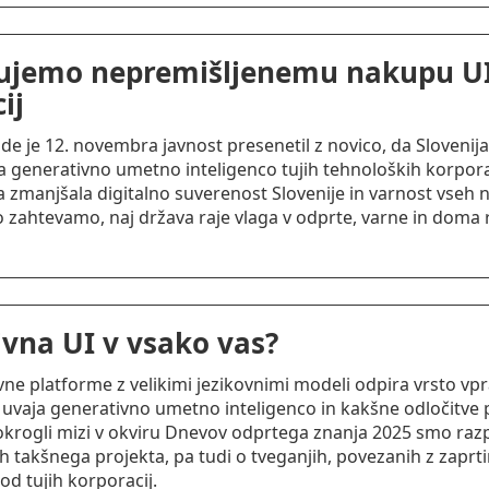
ujemo nepremišljenemu nakupu UI
ij
de je 12. novembra javnost presenetil z novico, da Slovenija
a generativno umetno inteligenco tujih tehnoloških korporac
a zmanjšala digitalno suverenost Slovenije in varnost vseh n
jo zahtevamo, naj država raje vlaga v odprte, varne in doma 
vna UI v vsako vas?
e platforme z velikimi jezikovnimi modeli odpira vrsto vpr
 uvaja generativno umetno inteligenco in kakšne odločitve 
krogli mizi v okviru Dnevov odprtega znanja 2025 smo razpr
h takšnega projekta, pa tudi o tveganjih, povezanih z zaprti
od tujih korporacij.