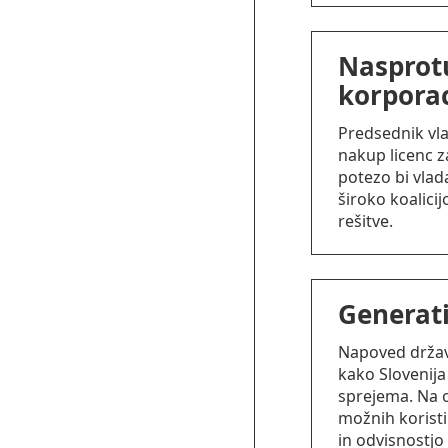
Nasprot
korporac
Predsednik vla
nakup licenc z
potezo bi vlad
široko koalici
rešitve.
Generati
Napoved državn
kako Slovenija
sprejema. Na o
možnih koristi
in odvisnostjo 