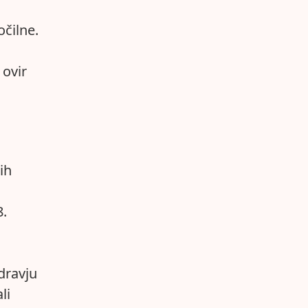
očilne.
 ovir
ih
8.
dravju
li