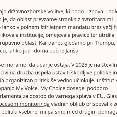
jo državnozborske volitve, ki bodo – znova – odl
e, da oblast prevzame stranka z avtoritarnimi
bo lahko v polnem štiriletnem mandatu brez večjih
ikovala institucije, omejevala pravice ter utrdila
koruptivno oblast. Kar danes gledamo pri Trumpu,
ću, lahko jutri doma počne Janša.
se moramo, da upanje ostaja. V 2025 je na številn
civilna družba uspela ustaviti škodljive politike in
 da organiziran pritisk še vedno učinkuje. Inštitut 
mpanjo My Voice, My Choice dosegel podporo
lamenta za dostop do varnega splava v EU, Glas
ocesom monitoringa
vladnih obljub prispeval k z
 politiki vsebine, mi pa smo med drugim pomaga