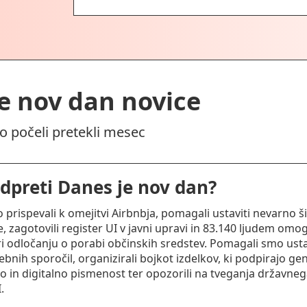
e nov dan novice
mo počeli pretekli mesec
dpreti Danes je nov dan?
prispevali k omejitvi Airbnbja, pomagali ustaviti nevarno ši
, zagotovili register UI v javni upravi in 83.140 ljudem omog
i odločanju o porabi občinskih sredstev. Pomagali smo usta
bnih sporočil, organizirali bojkot izdelkov, ki podpirajo gen
ko in digitalno pismenost ter opozorili na tveganja državneg
.