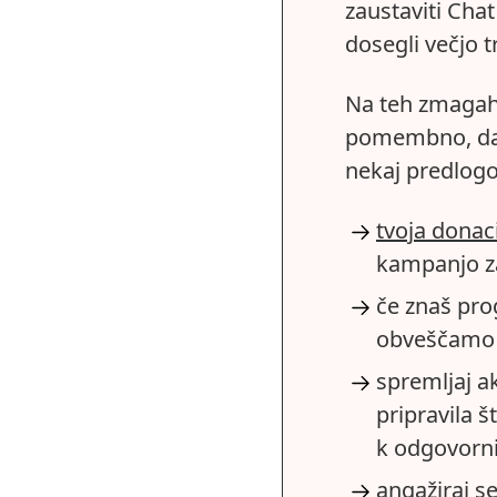
zaustaviti Cha
dosegli večjo 
Na teh zmagah 
pomembno, da s
nekaj predlogo
tvoja donac
kampanjo za
če znaš prog
obveščamo (
spremljaj a
pripravila š
k odgovorn
angažiraj s