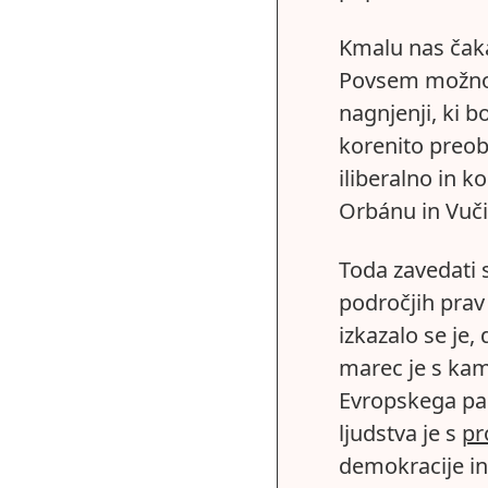
Kmalu nas čaka
Povsem možno j
nagnjenji, ki 
korenito preobl
iliberalno in 
Orbánu in Vuči
Toda zavedati 
področjih prav 
izkazalo se je,
marec je s ka
Evropskega par
ljudstva je s
pr
demokracije in