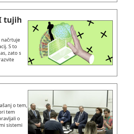
 tujih
 načrtuje
ij. S to
as, zato s
razvite
ašanj o tem,
pri tem
avljali o
mi sistemi