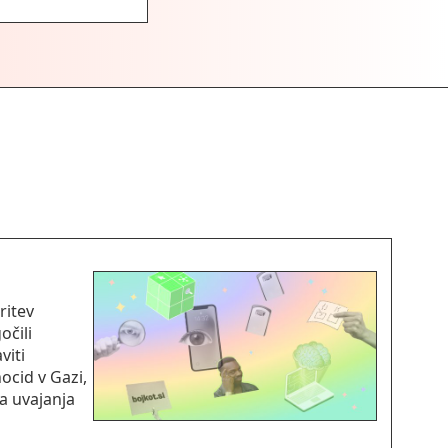
ritev
očili
viti
ocid v Gazi,
a uvajanja