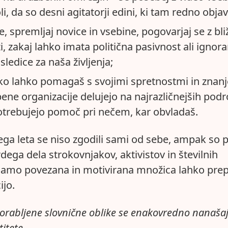
li, da so desni agitatorji edini, ki tam redno objav
e, spremljaj novice in vsebine, pogovarjaj se z bli
ži, zakaj lahko imata politična pasivnost ali ignor
sledice za naša življenja;
ako lahko pomagaš s svojimi spretnostmi in znan
ene organizacije delujejo na najrazličnejših podr
trebujejo pomoč pri nečem, kar obvladaš.
ega leta se niso zgodili sami od sebe, ampak so 
trdega dela strokovnjakov, aktivistov in številnih
Samo povezana in motivirana množica lahko prep
ijo.
porabljene slovnične oblike se enakovredno nanaša
itete.