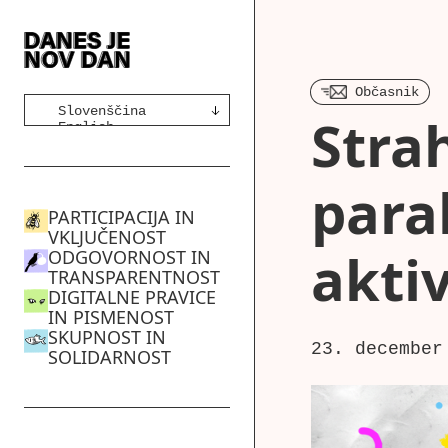
Občasnik
🇸🇮 Slovenščina
Strah
🇬🇧 English
para
PARTICIPACIJA IN
VKLJUČENOST
aktiv
ODGOVORNOST IN
TRANSPARENTNOST
DIGITALNE PRAVICE
IN PISMENOST
SKUPNOST IN
23. december
SOLIDARNOST