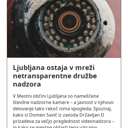
Ljubljana ostaja v mreži
netransparentne družbe
nadzora
V Mestni občini Ljubljana so nameščene
številne nadzorne kamere – a javnost v njihovo
delovanje tako rekoč nima vpogleda. Spoznaj,
kako si Domen Savič iz zavoda Državljan D
prizadeva za večjo preglednost videonadzora –
in kako se mestne oblasti tega vztrajno