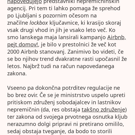
napovedujejo
predstavniki nepremičninskih
agencij. Pri tem ti lahko pomaga že sprehod
po Ljubljani s pozornim očesom na
značilne
lockbox
ključavnice, ki krasijo skoraj
vsak drugi vhod in jih je vsako leto več. Ko
smo lanskega maja lansirali kampanjo
Airbnb,
pejt domov!
, je bilo v prestolnici že več kot
2000 Airbnb stanovanj. Zanimivo bo videti, če
se bo njihov trend dvakratne rasti upočasnil že
letos. Najbrž tudi na račun napovedanega
zakona.
Vseeno pa dokončna potrditev regulacije ne
bo brez ovir. Če se je ministrstvo uspelo upreti
pritiskom združenj sobodajalcev in lastnikov
nepremičnin (da, res obstaja
takšno združenje
)
ter zakona od svojega prvotnega osnutka kljub
nerazumno dolgi pripravi ni pretirano omililo,
sedaj obstaja tveganje, da bodo to storili