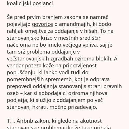
koalicijski poslanci.
Še pred prvim branjem zakona se namreč
pojavljajo
govorice
o amandmajih, ki bodo
rahljali omejitve za oddajanje v hišah. To na
stanovanjsko krizo v mestnih središčih
načeloma ne bo imelo večjega vpliva, saj je
tam srž problema oddajanje v
večstanovanjskih zgradbah oziroma blokih. A
vendar poteza kaže na pripravljenost
popuščanju, ki lahko vodi tudi do
pomembnejših sprememb, kot je odprava
prepovedi oddajanja stanovanj s strani pravnih
oseb – kar si sobodajalci oziroma njihova
podjetja, ki služijo z oddajanjem po več
stanovanj hkrati, močno prizadevajo.
T. i. Airbnb zakon, ki glede na akutnost
stanovanjske problematike že tako prihaja