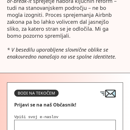
or-break-it
sprejetje nabora ključnih reform –
tudi na stanovanjskem področju – ne bo
mogla izogniti. Proces sprejemanja Airbnb
zakona pa bo lahko volivcem dal jasnejšo
sliko, za katero stran se je odločila. Mi ga
bomo pozorno spremljali.
* V besedilu uporabljene slovnične oblike se
enakovredno nanašajo na vse spolne identitete.
BODI NA TEKOČEM
Prijavi se na naš Občasnik!
Vpiši svoj e-naslov