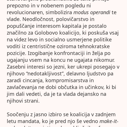
prepozno in v nobenem pogledu ni
revolucionaren, simbolizira
modus operandi
te
vlade. Neodločnost, polovičarstvo in
popuščanje interesom kapitala je postalo
značilno za Golobovo koalicijo, ki poskuša vsaj
na videz levo in socialno usmerjene politike
voditi iz centristične oziroma tehnokratske
pozicije. Izogibanje konfrontaciji in želja po
ugajanju vsem na koncu ne ugajata nikomur.
Zasebni interesi so jezni, ker ukrepi posegajo v
njihovo “nedotakljivost”, delavno ljudstvo pa
zaradi cincanja, kompromisarstva in
zavlačevanja ne dobi občutka in učinkov, ki bi
jim dali vedeti, da je ta vlada dejansko na
njihovi strani.
Soočenju z jasno izbiro se koalicija v zadnjem
letu mandata, ko je pred njo še vedno
make-it-