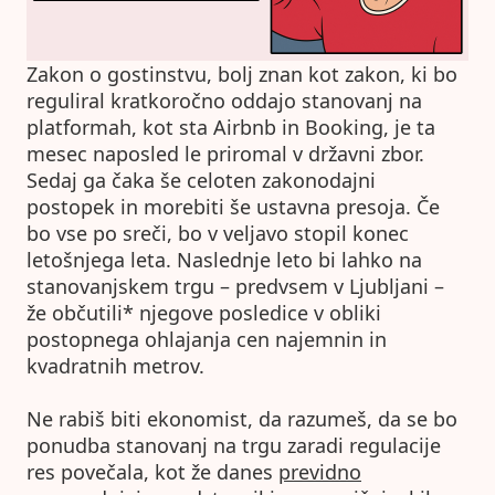
Zakon o gostinstvu, bolj znan kot zakon, ki bo
reguliral kratkoročno oddajo stanovanj na
platformah, kot sta Airbnb in Booking, je ta
mesec naposled le priromal v državni zbor.
Sedaj ga čaka še celoten zakonodajni
postopek in morebiti še ustavna presoja. Če
bo vse po sreči, bo v veljavo stopil konec
letošnjega leta. Naslednje leto bi lahko na
stanovanjskem trgu – predvsem v Ljubljani –
že občutili* njegove posledice v obliki
postopnega ohlajanja cen najemnin in
kvadratnih metrov.
Ne rabiš biti ekonomist, da razumeš, da se bo
ponudba stanovanj na trgu zaradi regulacije
res povečala, kot že danes
previdno