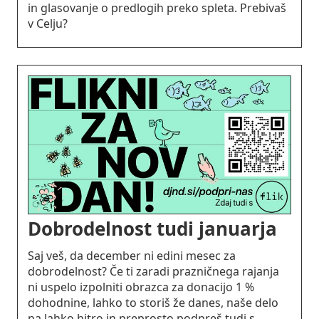
in glasovanje o predlogih preko spleta. Prebivaš
v Celju?
Dobrodelnost tudi januarja
Saj veš, da december ni edini mesec za
dobrodelnost? Če ti zaradi prazničnega rajanja
ni uspelo izpolniti obrazca za donacijo 1 %
dohodnine, lahko to storiš že danes, naše delo
pa lahko hitro in preprosto podpreš tudi s