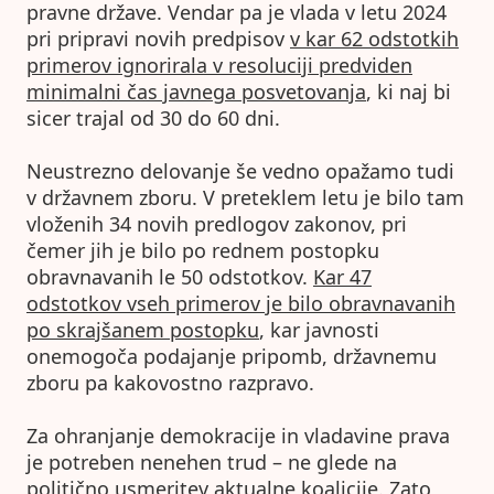
pravne države. Vendar pa je vlada v letu 2024
pri pripravi novih predpisov
v kar 62 odstotkih
primerov ignorirala v resoluciji predviden
minimalni čas javnega posvetovanja
, ki naj bi
sicer trajal od 30 do 60 dni.
Neustrezno delovanje še vedno opažamo tudi
v državnem zboru. V preteklem letu je bilo tam
vloženih 34 novih predlogov zakonov, pri
čemer jih je bilo po rednem postopku
obravnavanih le 50 odstotkov.
Kar 47
odstotkov vseh primerov je bilo obravnavanih
po skrajšanem postopku
, kar javnosti
onemogoča podajanje pripomb, državnemu
zboru pa kakovostno razpravo.
Za ohranjanje demokracije in vladavine prava
je potreben nenehen trud – ne glede na
politično usmeritev aktualne koalicije. Zato