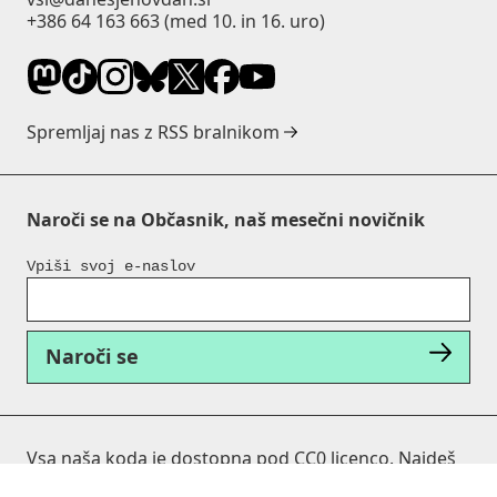
+386 64 163 663
(med 10. in 16. uro)
Spremljaj nas z RSS bralnikom
Naroči se na Občasnik, naš mesečni novičnik
Vpiši svoj e-naslov
Naroči se
Vsa naša koda je dostopna pod CC0 licenco. Najdeš
jo na Githubu