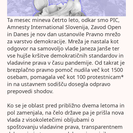
Ta mesec mineva četrto leto, odkar smo PIC,
Amnesty International Slovenija, Zavod Open
in Danes je nov dan ustanovile Pravno mrežo
za varstvo demokracije. Mreža je nastala kot
odgovor na samovoljo vlade Janeza Janše ter
vse hujše kršitve demokratičnih standardov in
vladavine prava v času pandemije. Od takrat je
brezplačno pravno pomoč nudila več kot 1500
osebam, pomagala več kot 100 protestnicam*
in na ustavnem sodišču dosegla odpravo
prepovedi shodov.
Ko se je oblast pred približno dvema letoma in
pol zamenjala, na čelo države pa je prišla nova
vlada z visokoletečimi obljubami o
spoštovanju vladavine prava, transparentnem