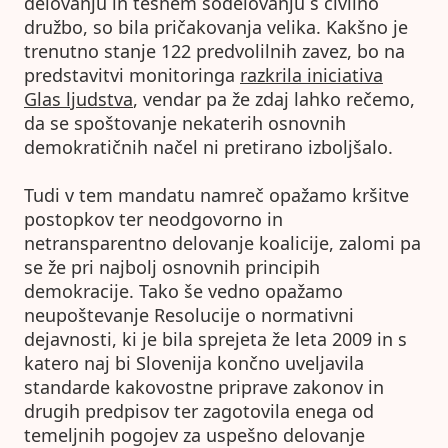
delovanju in tesnem sodelovanju s civilno
družbo, so bila pričakovanja velika. Kakšno je
trenutno stanje 122 predvolilnih zavez, bo na
predstavitvi monitoringa
razkrila iniciativa
Glas ljudstva
, vendar pa že zdaj lahko rečemo,
da se spoštovanje nekaterih osnovnih
demokratičnih načel ni pretirano izboljšalo.
Tudi v tem mandatu namreč opažamo kršitve
postopkov ter neodgovorno in
netransparentno delovanje koalicije, zalomi pa
se že pri najbolj osnovnih principih
demokracije. Tako še vedno opažamo
neupoštevanje Resolucije o normativni
dejavnosti, ki je bila sprejeta že leta 2009 in s
katero naj bi Slovenija končno uveljavila
standarde kakovostne priprave zakonov in
drugih predpisov ter zagotovila enega od
temeljnih pogojev za uspešno delovanje