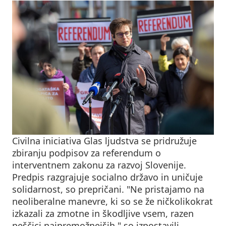
Civilna iniciativa Glas ljudstva se pridružuje
zbiranju podpisov za referendum o
interventnem zakonu za razvoj Slovenije.
Predpis razgrajuje socialno državo in uničuje
solidarnost, so prepričani. "Ne pristajamo na
neoliberalne manevre, ki so se že ničkolikokrat
izkazali za zmotne in škodljive vsem, razen
peščici najpremožnejših," so izpostavili.