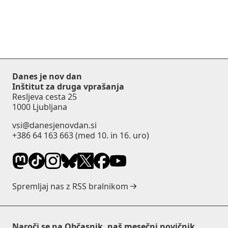
Danes je nov dan
Inštitut za druga vprašanja
Resljeva cesta 25
1000 Ljubljana
vsi@danesjenovdan.si
+386 64 163 663
(med 10. in 16. uro)
Spremljaj nas z RSS bralnikom
Naroči se na Občasnik, naš mesečni novičnik