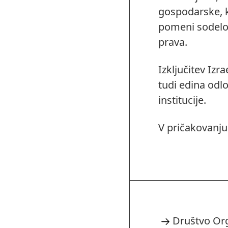
gospodarske, ki
pomeni sodelo
prava.
Izključitev Izr
tudi edina odl
institucije.
V pričakovanju
Društvo Org