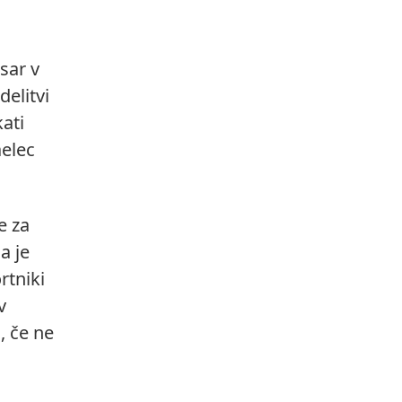
sar v
delitvi
ati
aelec
e za
a je
rtniki
v
, če ne