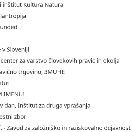
 inštitut Kultura Natura
lantropija
ounded
v Sloveniji
 center za varstvo človekovih pravic in okolja
ravično trgovino, 3MUHE
itut
M IMENU!
v dan, Inštitut za druga vprašanja
estni zbor
. - Zavod za založniško in raziskovalno dejavnost