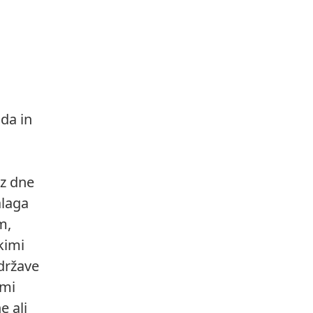
da in
o
 z dne
alaga
m,
kimi
države
imi
e ali