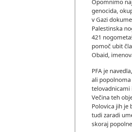
Opomnimo naj v
genocida, okup
v Gazi dokumen
Palestinska no
421 nogometaš
pomoč ubit čl
Obaid, imenova
PFA je navedla
ali popolnoma u
telovadnicami 
Večina teh obj
Polovica jih j
tudi zaradi ume
skoraj popolne