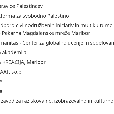
pravice Palestincev
tforma za svobodno Palestino
dporo civilnodružbenih iniciativ in multikulturno
e Pekarna Magdalenske mreže Maribor
anitas - Center za globalno učenje in sodelovan
a akademija
 KREACIJA, Maribor
AAP, so.p.
A
a
avod za raziskovalno, izobraževalno in kulturno