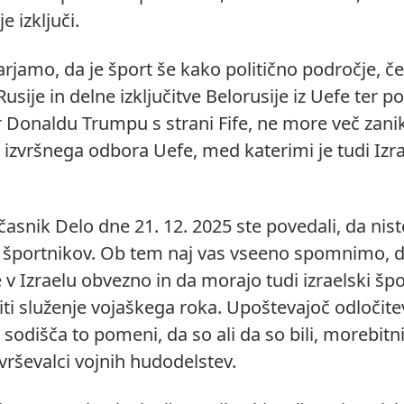
e izključi.
jamo, da je šport še kako politično področje, če
 Rusije in delne izključitve Belorusije iz Uefe ter po
 Donaldu Trumpu s strani Fife, ne more več zanik
ni izvršnega odbora Uefe, med katerimi je tudi Izr
 časnik Delo dne 21. 12. 2025 ste povedali, da nist
 športnikov. Ob tem naj vas vseeno spomnimo, d
 v Izraelu obvezno in da morajo tudi izraelski špo
ti služenje vojaškega roka. Upoštevajoč odločite
odišča to pomeni, da so ali da so bili, morebitni
izvrševalci vojnih hudodelstev.