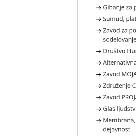
Gibanje za 
Sumud, pla
Zavod za po
sodelovanj
Društvo Hum
Alternativn
Zavod MOJA
Združenje C
Zavod PROJ
Glas ljudstv
Membrana, z
dejavnost