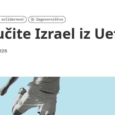
 solidarnost
Zagovorništvo
učite Izrael iz Ue
026