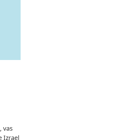
a
, vas
 Izrael