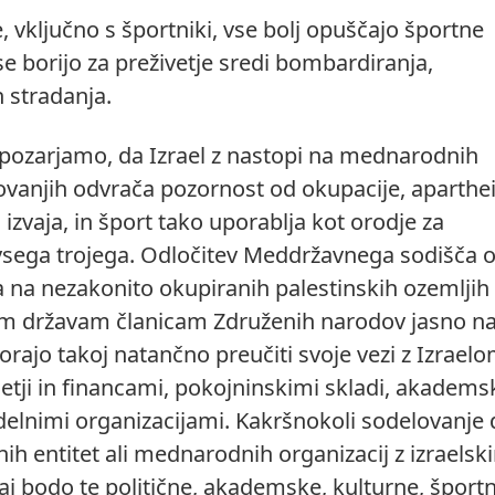
, vključno s športniki, vse bolj opuščajo športne
 se borijo za preživetje sredi bombardiranja,
n stradanja.
pozarjamo, da Izrael z nastopi na mednarodnih
vanjih odvrača pozornost od okupacije, aparthei
h izvaja, in šport tako uporablja kot orodje za
vsega trojega. Odločitev Meddržavnega sodišča 
la na nezakonito okupiranih palestinskih ozemljih
em državam članicam Združenih narodov jasno n
rajo takoj natančno preučiti svoje vezi z Izraelo
jetji in financami, pokojninskimi skladi, akadems
delnimi organizacijami. Kakršnokoli sodelovanje 
nih entitet ali mednarodnih organizacij z izraelsk
naj bodo te politične, akademske, kulturne, športn