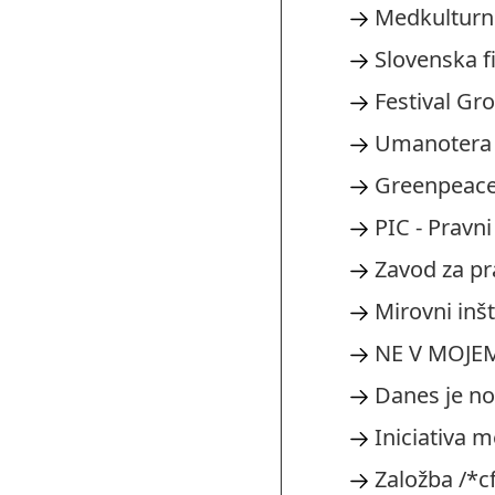
Medkulturni
Slovenska fi
Festival Gr
Umanotera
Greenpeace 
PIC - Pravni
Zavod za p
Mirovni inšt
NE V MOJE
Danes je no
Iniciativa m
Založba /*cf