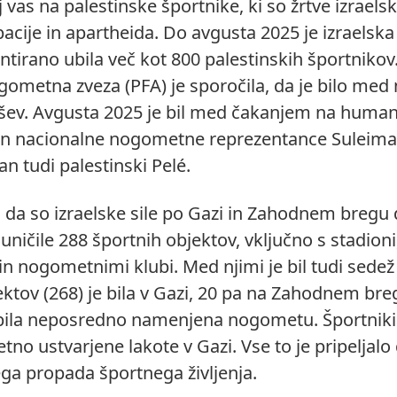
as na palestinske športnike, ki so žrtve izraels
acije in apartheida. Do avgusta 2025 je izraelska
tirano ubila več kot 800 palestinskih športnikov
gometna zveza (PFA) je sporočila, da je bilo med 
ev. Avgusta 2025 je bil med čakanjem na human
an nacionalne nogometne reprezentance Suleiman
n tudi palestinski Pelé.
, da so izraelske sile po Gazi in Zahodnem bregu
ničile 288 športnih objektov, vključno s stadioni
in nogometnimi klubi. Med njimi je bil tudi sedež
ektov (268) je bila v Gazi, 20 pa na Zahodnem bre
e bila neposredno namenjena nogometu. Športniki 
tno ustvarjene lakote v Gazi. Vse to je pripeljalo
ga propada športnega življenja.