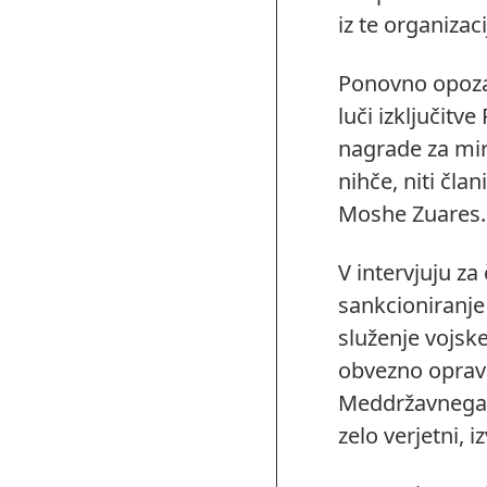
iz te organizacij
Ponovno opozar
luči izključitve
nagrade za mir
nihče, niti čla
Moshe Zuares.
V intervjuju za
sankcioniranje
služenje vojske
obvezno opravi
Meddržavnega s
zelo verjetni, 