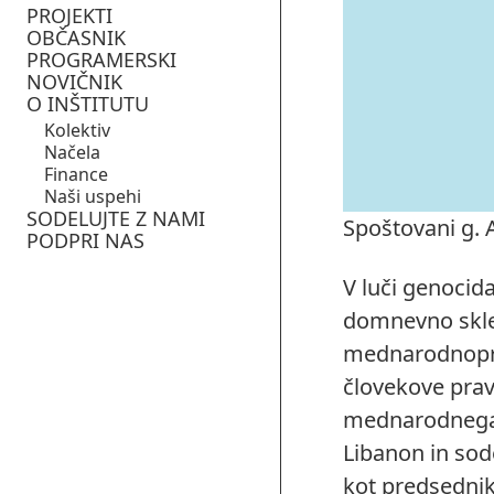
PROJEKTI
OBČASNIK
PROGRAMERSKI
NOVIČNIK
O INŠTITUTU
Kolektiv
Načela
Finance
Naši uspehi
SODELUJTE Z NAMI
Spoštovani g. 
PODPRI NAS
V luči genocida
domnevno sklen
mednarodnopra
človekove pravi
mednarodnega 
Libanon in sod
kot predsednik