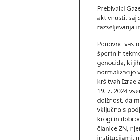
Prebivalci Gaze
aktivnosti, saj
razseljevanja i
Ponovno vas o
športnih tekmo
genocida, ki ji
normalizacijo 
kršitvah Izrae
19. 7. 2024 vs
dolžnost, da mo
vključno s pod
krogi in dobro
članice ZN, nje
institucijami, 