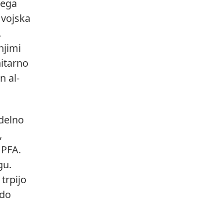
kega
 vojska
.
njimi
itarno
 al-
 delno
,
 PFA.
gu.
trpijo
 do