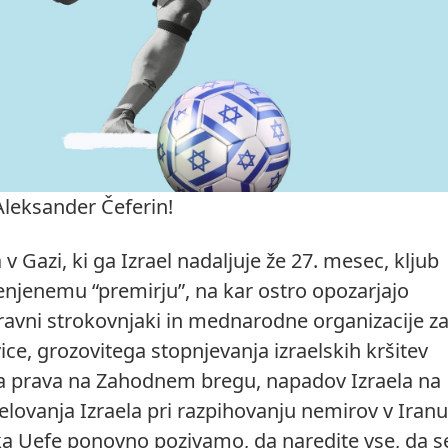
Aleksander Čeferin!
 v Gazi, ki ga Izrael nadaljuje že 27. mesec, kljub
jenemu “premirju”, na kar ostro opozarjajo
vni strokovnjaki in mednarodne organizacije z
ce, grozovitega stopnjevanja izraelskih kršitev
prava na Zahodnem bregu, napadov Izraela na
elovanja Izraela pri razpihovanju nemirov v Iranu
a Uefe ponovno pozivamo, da naredite vse, da se